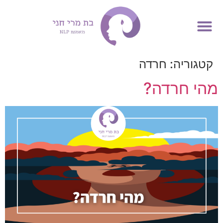
אימון NLP
קטגוריה:
חרדה
מהי חרדה?